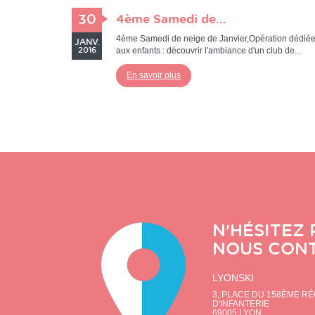
30
4ème Samedi de...
4ème Samedi de neige de Janvier,Opération dédié
JANV.
aux enfants : découvrir l'ambiance d'un club de...
2016
En savoir plus
N'HÉSITEZ 
NOUS CON
LYONSKI
3, PLACE DU 158ÈME R
D'INFANTERIE
69005
LYON