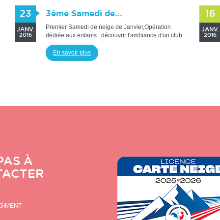
23
3ème Samedi de...
16
e
Premier Samedi de neige de Janvier,Opération
JANV.
JANV.
dédiée aux enfants : découvrir l'ambiance d'un club...
2016
2016
En savoir plus
PAS À
TACTER
ÉGIMENT