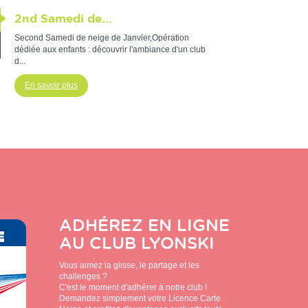
2nd Samedi de...
Second Samedi de neige de Janvier,Opération
dédiée aux enfants : découvrir l'ambiance d'un club
d...
En savoir plus
ADHÉREZ EN LIGNE
AU CLUB
LYONSKI
Vous aimez la glisse, le partage et les
challenges ?
C'est le moment d'adhérer à notre club !
Demandez simplement votre Licence Carte