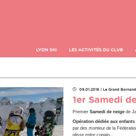
LYON SKI
LES ACTIVITÉS DU CLUB
ADHÉSION
09.01.2016
|
Le Grand Bornand
1er Samedi de
Premier
Samedi de neige
de Ja
Opération dédiée aux enfants
par des monteur de la Fédération
glisse entre copain...